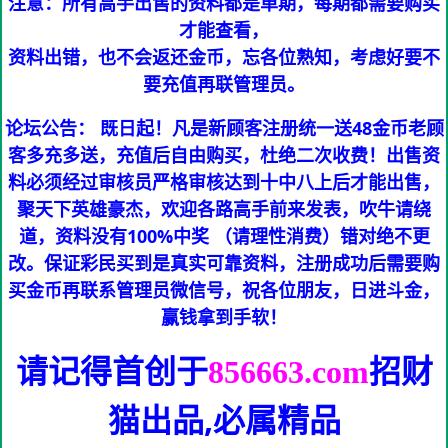
注意：所有高手出售的资料都是单期，每期都需要购买
才能查看，
资料出错，也不会返还金币，忘各位熟知，考虑好要不
要充值再联管理员。
论坛公告： 既日起！凡是新顾客注册统一送48金币老顾
客多充多送，充值后自由购买，杜绝二次收费！出售资
料必须经过审核员严格审核达到十中八上后才能出售，
聚天下英雄豪杰，欢迎各路高手前来发表，吹牛请绕
道，资料没有100%中奖 （请理性消费）错对绝不更
改。保证彩民买到是真实可靠资料，注册成功后需要购
买金币再联系管理员微信号，祝各位朋友，日进斗金，
赢钱拿到手软！
请记得首创于
招财
856663.com
猫
出品,必属精品