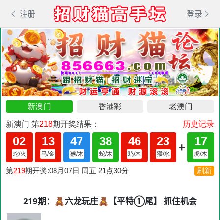
注册
登录
219期：🧸六龙玩庄🧸【平特①尾】 抓住机会