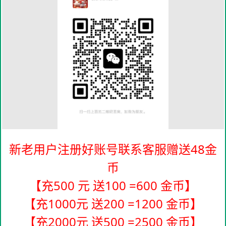
新老用户注册好账号联系客服赠送48金
币
【充500 元 送100 =600 金币】
【充1000元 送200 =1200 金币】
【充2000元 送500 =2500 金币】