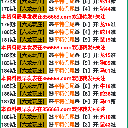
177期:
【六龙玩庄】
🧸
平特①尾
🧸【6】开:
蛇14
错
178期:
【六龙玩庄】
🧸
平特①尾
🧸【4】开:
猪44
准
本资料最早发表在856663.com欢迎转发+关注
179期:
【六龙玩庄】
🧸
平特①尾
🧸【5】开:
龙15
准
180期:
【六龙玩庄】
🧸
平特①尾
🧸【4】开:
蛇14
准
181期:
【六龙玩庄】
🧸
平特①尾
🧸【9】开:
鼠19
准
本资料最早发表在856663.com欢迎转发+关注
182期:
【六龙玩庄】
🧸
平特①尾
🧸【5】开:
龙15
准
183期:
【六龙玩庄】
🧸
平特①尾
🧸【9】开:
狗09
准
184期:
【六龙玩庄】
🧸
平特①尾
🧸【1】开:
马01
准
本资料最早发表在856663.com欢迎转发+关注
185期:
【六龙玩庄】
🧸
平特①尾
🧸【8】开:
牛18
准
186期:
【六龙玩庄】
🧸
平特①尾
🧸【8】开:
蛇38
准
187期:
【六龙玩庄】
🧸
平特①尾
🧸【9】开:
马01
错
本资料最早发表在856663.com欢迎转发+关注
188期:
【六龙玩庄】
🧸
平特①尾
🧸【0】开:
鸡10
准
189期:
【六龙玩庄】
🧸
平特①尾
🧸【3】开:
鼠43
准