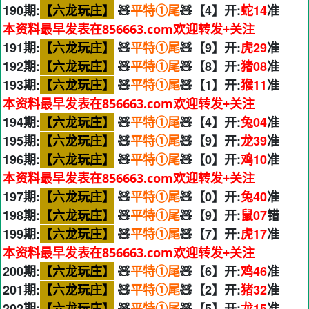
190期:
【六龙玩庄】
🧸
平特①尾
🧸【4】开:
蛇14
准
本资料最早发表在856663.com欢迎转发+关注
191期:
【六龙玩庄】
🧸
平特①尾
🧸【9】开:
虎29
准
192期:
【六龙玩庄】
🧸
平特①尾
🧸【8】开:
猪08
准
193期:
【六龙玩庄】
🧸
平特①尾
🧸【1】开:
猴11
准
本资料最早发表在856663.com欢迎转发+关注
194期:
【六龙玩庄】
🧸
平特①尾
🧸【4】开:
兔04
准
195期:
【六龙玩庄】
🧸
平特①尾
🧸【9】开:
龙39
准
196期:
【六龙玩庄】
🧸
平特①尾
🧸【0】开:
鸡10
准
本资料最早发表在856663.com欢迎转发+关注
197期:
【六龙玩庄】
🧸
平特①尾
🧸【0】开:
兔40
准
198期:
【六龙玩庄】
🧸
平特①尾
🧸【9】开:
鼠07
错
199期:
【六龙玩庄】
🧸
平特①尾
🧸【7】开:
虎17
准
本资料最早发表在856663.com欢迎转发+关注
200期:
【六龙玩庄】
🧸
平特①尾
🧸【6】开:
鸡46
准
201期:
【六龙玩庄】
🧸
平特①尾
🧸【2】开:
猪32
准
202期:
【六龙玩庄】
🧸
平特①尾
🧸【5】开:
龙15
准